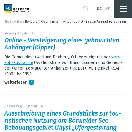
DE
WE
Sie sind hier:
Boxberg / Oberlausitz
Aktuelles
Aktuelle Ausschreibungen
Mon­tag, 27. Juli 2026
Online - Ver­stei­ge­rung eines gebrauch­ten
Anhän­ger (Kip­per)
Die Gemein­de­ver­wal­tung Box­berg/O.L. ver­stei­gert über
www.​
zoll-​auktion.​de
(Auk­ti­ons­haus von Bund, Län­dern und Gemein­
den) einen gebrauch­ten Anhän­ger (Kip­per) Typ Hein­kel KSAP­
K1500 EZ 1994.
wei­ter­le­sen
Don­ners­tag, 15. Januar 2026
Aus­schrei­bung eines Grund­stücks zur tou­
ris­ti­schen Nut­zung am Bär­wal­der See
Bebau­ungs­ge­biet Uhyst „Ufer­ge­stal­tung