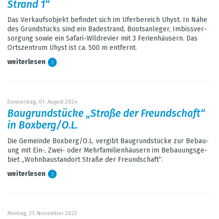
Strand 1“
Das Ver­kaufs­ob­jekt befin­det sich im Ufer­be­reich Uhyst. In Nähe
des Grund­stücks sind ein Bade­strand, Boots­an­le­ger, Imbiss­ver­
sor­gung sowie ein Safari-Wild­re­vier mit 3 Feri­en­häu­sern. Das
Orts­zen­trum Uhyst ist ca. 500 m ent­fernt.
wei­ter­le­sen
Don­ners­tag, 01. August 2024
Bau­grund­stü­cke „Straße der Freund­schaft“
in Box­berg/O.L.
Die Gemeinde Box­berg/O.L. ver­gibt Bau­grund­stü­cke zur Bebau­
ung mit Ein-, Zwei- oder Mehr­fa­mi­li­en­häu­sern im Bebau­ungs­ge­
biet „Wohn­bau­stand­ort Straße der Freund­schaft“.
wei­ter­le­sen
Mon­tag, 21. Novem­ber 2022