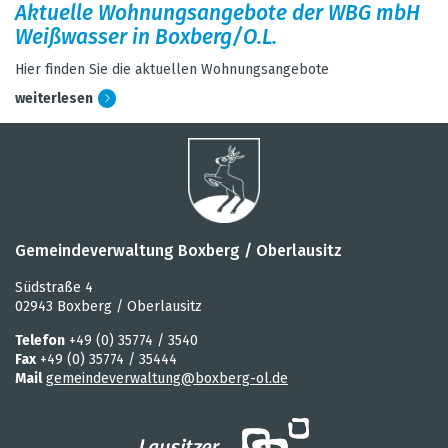
Aktu­elle Woh­nungs­an­ge­bote der WBG mbH
Weiß­was­ser in Box­berg/O.L.
Hier fin­den Sie die aktu­el­len Woh­nungs­an­ge­bote
wei­ter­le­sen
Gemeindeverwaltung Boxberg / Oberlausitz
Südstraße 4
02943 Boxberg / Oberlausitz
Telefon
+49 (0) 35774 / 3540
Fax
+49 (0) 35774 / 35444
Mail
gemeindeverwaltung@boxberg-ol.de