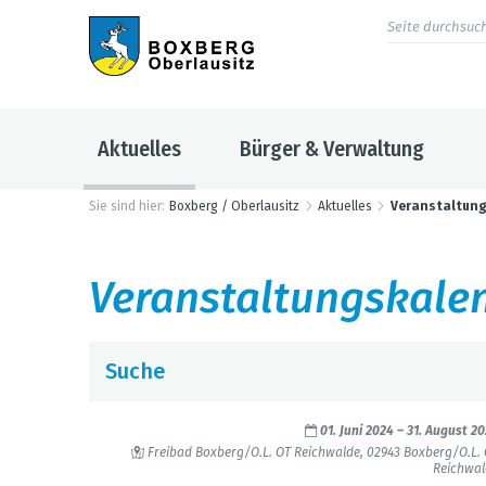
Aktuelles
Bürger & Verwaltung
Sie sind hier:
Boxberg / Oberlausitz
Aktuelles
Veranstaltun
Ver­an­stal­tungs­ka­le
Suche
August 2024
01. Juni 2024
–
31. August 2
Mo
Di
Mi
Do
Fr
Sa
So
Frei­bad Box­berg/O.L. OT Reich­walde, 02943 Box­berg/O.L.
1
2
3
4
Reich­wa