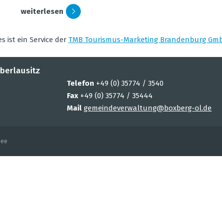
wei­ter­le­sen
Suchbegriff
O
es ist ein Ser­vice der
TMB Tou­ris­mus-Mar­ke­ting Bran­den­burg Gm
zurück­set­zen
berlausitz
Telefon
+49 (0) 35774 / 3540
Fax
+49 (0) 35774 / 35444
Mail
gemeindeverwaltung@boxberg-ol.de
See