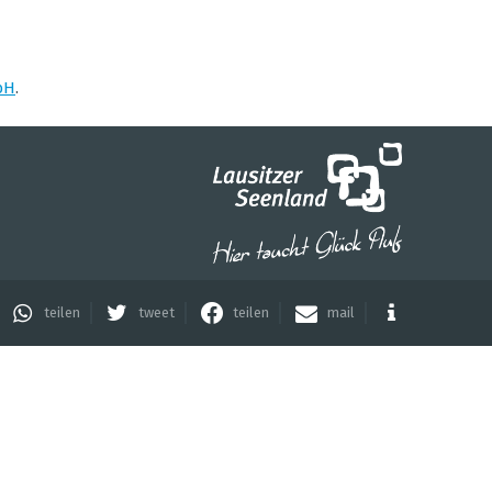
rt
bH
.
suchen
teilen
tweet
teilen
mail