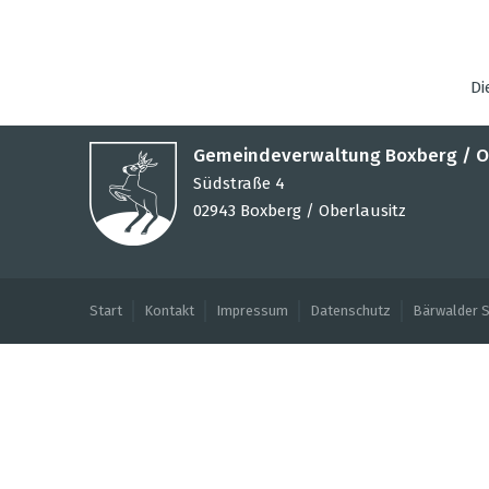
5
6
7
8
9
10
11
12
13
14
15
16
17
18
Di
19
20
21
22
23
24
25
26
27
28
29
30
31
Gemeindeverwaltung Boxberg / O
Südstraße 4
02943 Boxberg / Oberlausitz
Start
Kontakt
Impressum
Datenschutz
Bärwalder 