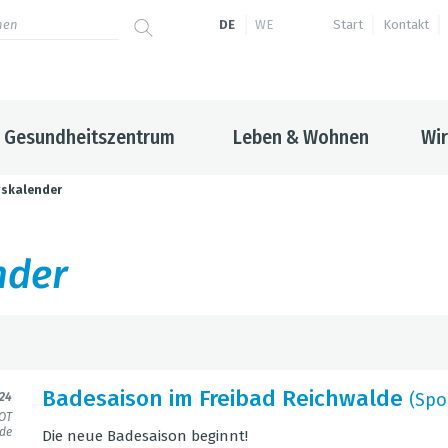
DE
WE
Start
Kontakt
Gesundheitszentrum
Leben & Wohnen
Wir
gskalender
n­der
von
b
Bade­sai­son im Frei­bad Reich­walde
(Spo
024
 OT
Kategorie
L
lde
Die neue Bade­sai­son beginnt!
alle Kategorien
a