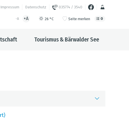
Impressum
Datenschutz
035774 / 3540
+A
0
26 °C
Seite merken
-A
tschaft
Tourismus & Bärwalder See
is
rt)
aufzeit
ktuelle und laufende Veranstaltungen