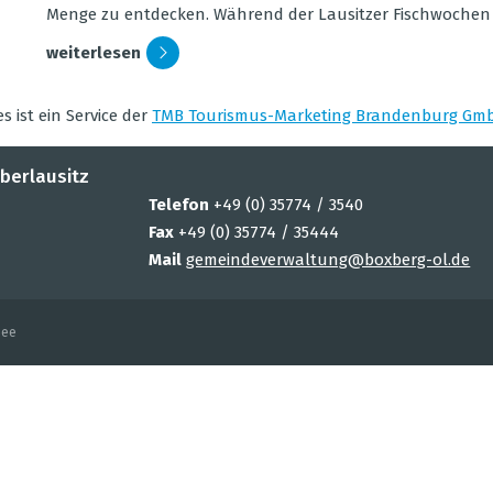
Menge zu ent­de­cken. Wäh­rend der Lau­sit­zer Fisch­wo­chen
wei­ter­le­sen
Suchbegriff
O
es ist ein Ser­vice der
TMB Tou­ris­mus-Mar­ke­ting Bran­den­burg Gm
zurück­set­zen
berlausitz
Telefon
+49 (0) 35774 / 3540
Fax
+49 (0) 35774 / 35444
Mail
gemeindeverwaltung@boxberg-ol.de
See