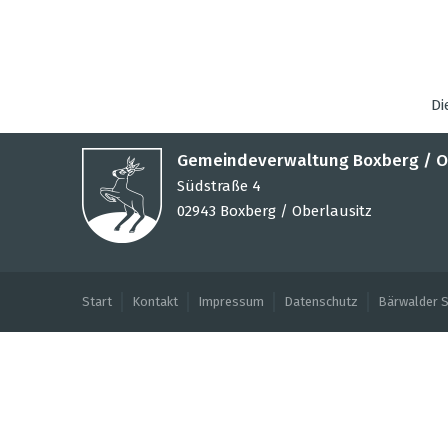
7
8
2
3
4
5
6
9
10
11
12
13
14
15
16
17
18
19
20
21
22
Di
23
24
25
26
27
28
29
30
Gemeindeverwaltung Boxberg / O
Südstraße 4
02943 Boxberg / Oberlausitz
Start
Kontakt
Impressum
Datenschutz
Bärwalder 