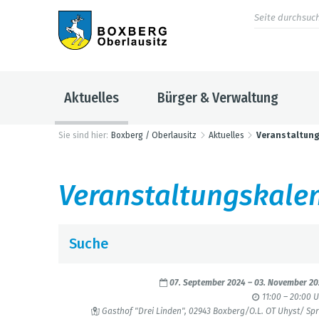
Aktuelles
Bürger & Verwaltung
Sie sind hier:
Boxberg / Oberlausitz
Aktuelles
Veranstaltun
Ver­an­stal­tungs­ka­le
Suche
Sep­tem­ber 2024
07. Sep­tem­ber 2024
–
03. Novem­ber 2
Mo
Di
Mi
Do
Fr
Sa
So
11:00 – 20:00 
1
Gast­hof "Drei Lin­den", 02943 Box­berg/O.L. OT Uhyst/ Sp