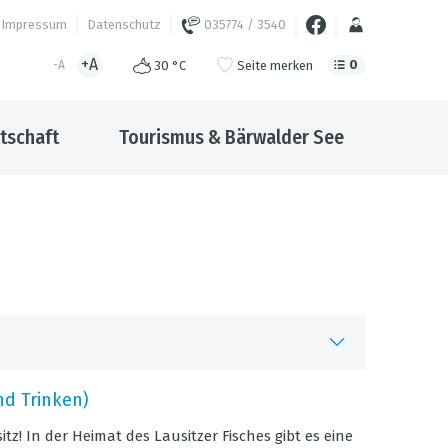
Impressum
Datenschutz
035774 / 3540
+A
0
30 °C
Seite merken
-A
tschaft
Tourismus & Bärwalder See
is
d Trin­ken)
aufzeit
itz! In der Hei­mat des Lau­sit­zer Fisches gibt es eine
ktuelle und laufende Veranstaltungen