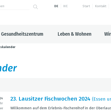
DE
WE
Start
Kontakt
Gesundheitszentrum
Leben & Wohnen
Wir
gskalender
n­der
von
b
23. Lau­sit­zer Fisch­wo­chen 2024
(Essen un
024
Uhr
Kategorie
L
Will­kom­men auf dem Erleb­nis-Fische­rei­hof in der Ober­lau­s
ree
alle Kategorien
a