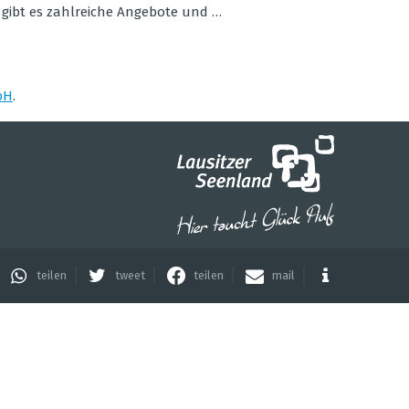
 gibt es zahl­rei­che Ange­bote und …
rt
bH
.
suchen
teilen
tweet
teilen
mail