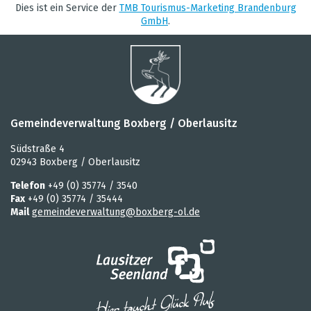
von
Dies ist ein Ser­vice der
TMB Tou­ris­mus-Mar­ke­ting Bran­den­burg
GmbH
.
bis
Kategorie
alle Kategorien
Gemeindeverwaltung Boxberg / Oberlausitz
Laufzeit
aktuelle und laufende Veranstaltungen
Südstraße 4
02943 Boxberg / Oberlausitz
Telefon
+49 (0) 35774 / 3540
Suchbegriff
Fax
+49 (0) 35774 / 35444
Mail
gemeindeverwaltung@boxberg-ol.de
Ort
zurück­set­zen
suchen