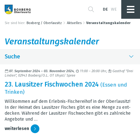
DE
WE
Sie sind hier:
Boxberg / Oberlausitz
Aktuelles
Veranstaltungskalender
Ver­an­stal­tungs­ka­len­der
Suche
Okto­ber 2024
07. Sep­tem­ber 2024
–
03. Novem­ber 2024
11:00 – 20:00 Uhr
Gast­hof "Drei
Mo
Di
Mi
Do
Fr
Sa
So
Lin­den", 02943 Box­berg/O.L. OT Uhyst/ Spree
23. Lau­sit­zer Fisch­wo­chen 2024
1
2
3
4
5
6
(Essen und
Trin­ken)
7
8
9
10
11
12
13
Will­kom­men auf dem Erleb­nis-Fische­rei­hof in der Ober­lau­sitz!
14
15
16
17
18
19
20
In der Hei­mat des Lau­sit­zer Fisches gibt es eine Menge zu ent­
de­cken. Wäh­rend der Lau­sit­zer Fisch­wo­chen gibt es zahl­rei­che
21
22
23
24
25
26
27
Ange­bote und …
28
29
30
31
wei­ter­le­sen