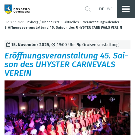
DE
WE
Sie sind hier:
Boxberg / Oberlausitz
Aktuelles
Veranstaltungskalender
Eröffnungsveranstaltung 45. Saison des UHYSTER CARNEVALS VEREIN
15. Novem­ber 2025
,
19:00 Uhr
,
Gro­ß­ver­an­stal­tung
Eröff­nungs­ver­an­stal­tung 45. Sai­
son des UHYS­TER CAR­NE­VALS
VER­EIN