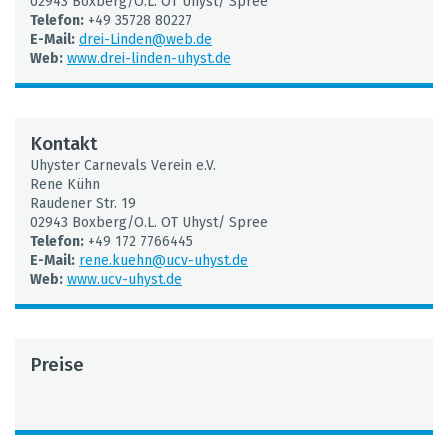
02943 Box­berg/O.L. OT Uhyst/ Spree
Tele­fon:
+49 35728 80227
E-Mail:
drei-Lin­den@​web.​de
Web:
www.​drei-​linden-​uhyst.​de
Kon­takt
Uhys­ter Car­ne­vals Ver­ein e.V.
Rene Kühn
Rau­de­ner Str. 19
02943 Box­berg/O.L. OT Uhyst/ Spree
Tele­fon:
+49 172 7766445
E-Mail:
rene.​kuehn@​ucv-​uhyst.​de
Web:
www.​ucv-​uhyst.​de
Preise