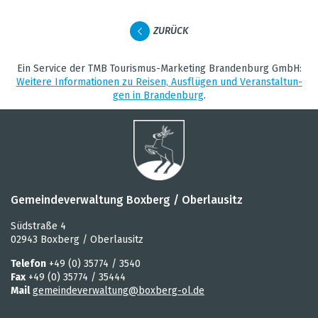
ZURÜCK
Ein Ser­vice der TMB Tou­ris­mus-Mar­ke­ting Bran­den­burg GmbH:
Wei­tere Infor­ma­tio­nen zu Rei­sen, Aus­flü­gen und Ver­an­stal­tun­
gen in Bran­den­burg
.
Gemeindeverwaltung Boxberg / Oberlausitz
Südstraße 4
02943 Boxberg / Oberlausitz
Telefon
+49 (0) 35774 / 3540
Fax
+49 (0) 35774 / 35444
Mail
gemeindeverwaltung@boxberg-ol.de