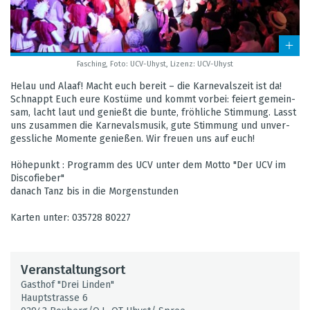
Fasching, Foto: UCV-Uhyst, Lizenz: UCV-Uhyst
Helau und Alaaf! Macht euch bereit – die Kar­ne­vals­zeit ist da!
Schnappt Euch eure Kos­tüme und kommt vor­bei: fei­ert gemein­
sam, lacht laut und genießt die bunte, fröh­li­che Stim­mung. Lasst
uns zusam­men die Kar­ne­vals­mu­sik, gute Stim­mung und unver­
gess­li­che Momente genie­ßen. Wir freuen uns auf euch!
Höhe­punkt : Pro­gramm des UCV unter dem Motto "Der UCV im
Dis­co­fie­ber"
danach Tanz bis in die Mor­gen­stun­den
Kar­ten unter: 035728 80227
Ver­an­stal­tungs­ort
Gast­hof "Drei Lin­den"
Haupt­strasse 6