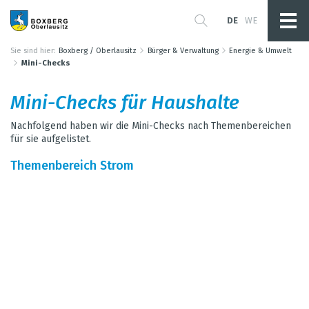
DE
WE
Sie sind hier:
Boxberg / Oberlausitz
Bürger & Verwaltung
Energie & Umwelt
Mini-Checks
Mini-Checks für Haus­halte
Nach­fol­gend haben wir die Mini-Checks nach The­men­be­rei­chen
für sie auf­ge­lis­tet.
The­men­be­reich Strom