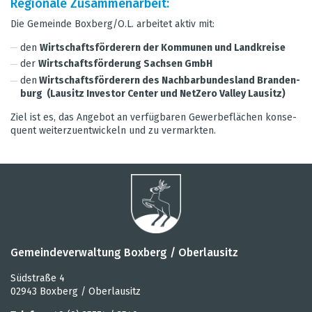
Regio­nale Zusam­men­ar­beit:
Die Gemeinde Box­berg/O.L. arbei­tet aktiv mit:
den
Wirt­schafts­för­de­rern der Kom­mu­nen und Land­kreise
der
Wirt­schafts­för­de­rung Sach­sen GmbH
den
Wirt­schafts­för­de­rern des Nach­bar­bun­des­land Bran­den­
burg (Lau­sitz Inves­tor Cen­ter und Net­Zero Val­ley Lau­sitz)
Ziel ist es, das Ange­bot an ver­füg­ba­ren Gewer­be­flä­chen kon­se­
quent wei­ter­zu­ent­wi­ckeln und zu ver­mark­ten.
Gemeindeverwaltung Boxberg / Oberlausitz
Südstraße 4
02943 Boxberg / Oberlausitz