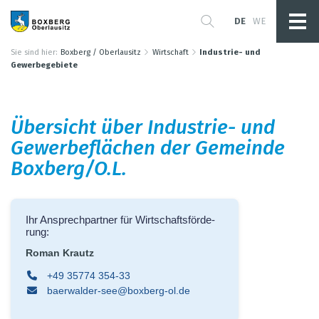
DE
WE
Sie sind hier:
Boxberg / Oberlausitz
Wirtschaft
Industrie- und
Gewerbegebiete
Über­sicht über Indus­trie- und
Gewer­be­flä­chen der Gemeinde
Box­berg/O.L.
Ihr Ansprech­part­ner für Wirt­schafts­för­de­
rung:
Roman Krautz
+49 35774 354-33
baer­wal­der-see@​boxberg-​ol.​de