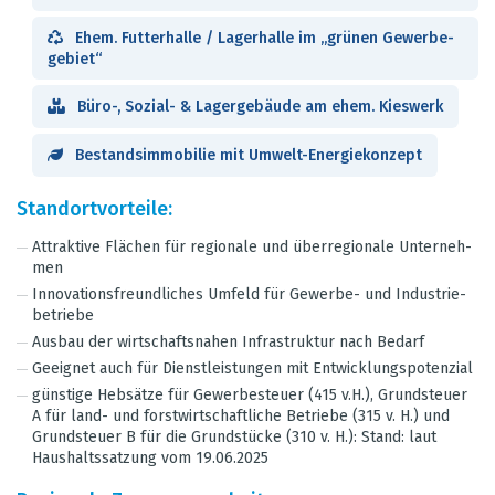
Ehem. Fut­ter­halle / Lager­halle im „grü­nen Gewer­be­
ge­biet“
Büro-, Sozial- & Lager­ge­bäude am ehem. Kies­werk
Bestands­im­mo­bi­lie mit Umwelt-Ener­gie­kon­zept
Stand­ort­vor­teile:
Attrak­tive Flä­chen für regio­nale und über­re­gio­nale Unter­neh­
men
Inno­va­ti­ons­freund­li­ches Umfeld für Gewerbe- und Indus­trie­
be­triebe
Aus­bau der wirt­schafts­na­hen Infra­struk­tur nach Bedarf
Geeig­net auch für Dienst­leis­tun­gen mit Ent­wick­lungs­po­ten­zial
güns­tige Heb­sätze für Gewer­be­steuer (415 v.H.), Grund­steuer
A für land- und forst­wirt­schaft­li­che Betriebe (315 v. H.) und
Grund­steuer B für die Grund­stü­cke (310 v. H.): Stand: laut
Haus­halts­sat­zung vom 19.06.2025