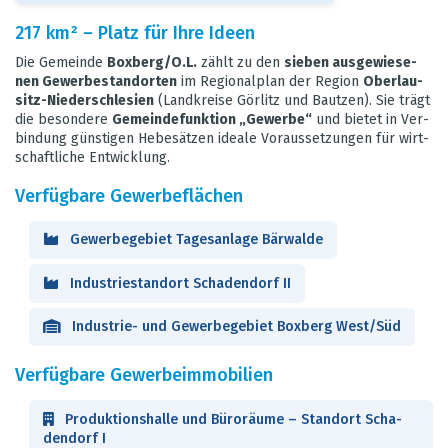
217 km² – Platz für Ihre Ideen
Die Gemeinde
Box­berg/O.L.
zählt zu den
sie­ben aus­ge­wie­se­
nen Gewer­be­stand­or­ten
im Regio­nal­plan der Region
Ober­lau­
sitz-Nie­der­schle­sien
(Land­kreise Gör­litz und Baut­zen). Sie trägt
die beson­dere
Gemein­de­funk­tion „Gewerbe“
und bie­tet in Ver­
bin­dung güns­ti­gen Hebe­sät­zen ideale Vor­aus­set­zun­gen für wirt­
schaft­li­che Ent­wick­lung.
Ver­füg­bare Gewer­be­flä­chen
Gewer­be­ge­biet Tages­an­lage Bär­walde
Indus­trie­stand­ort Scha­den­dorf II
Indus­trie- und Gewer­be­ge­biet Box­berg West/Süd
Ver­füg­bare Gewer­be­im­mo­bi­lien
Pro­duk­ti­ons­halle und Büro­räume – Stand­ort Scha­
den­dorf I